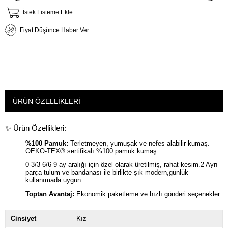
İstek Listeme Ekle
Fiyat Düşünce Haber Ver
ÜRÜN ÖZELLIKLERI
✨ Ürün Özellikleri:
%100 Pamuk:
Terletmeyen, yumuşak ve nefes alabilir kumaş.
OEKO-TEX® sertifikalı %100 pamuk kumaş
0-3/3-6/6-9 ay aralığı için özel olarak üretilmiş, rahat kesim.2 Ayrı
parça tulum ve bandanası ile birlikte şık-modern,günlük
kullanımada uygun
Toptan Avantaj:
Ekonomik paketleme ve hızlı gönderi seçenekler
Cinsiyet
Kız