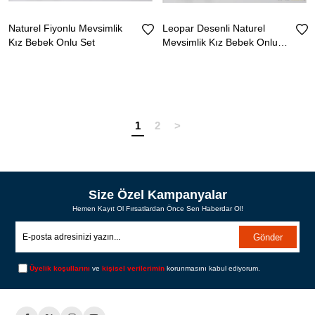
Naturel Fiyonlu Mevsimlik
Leopar Desenli Naturel
Kız Bebek Onlu Set
Mevsimlik Kız Bebek Onlu
Set
1
2
>
Size Özel Kampanyalar
Hemen Kayıt Ol Fırsatlardan Önce Sen Haberdar Ol!
Gönder
Üyelik koşullarını
ve
kişisel verilerimin
korunmasını kabul ediyorum.