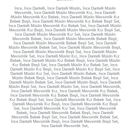
İnce
,
İnce Dantelli
,
İnce Dantelli Müslin
,
İnce Dantelli Müslin
Mevsimlik
,
İnce Dantelli Müslin Mevsimlik Kız
,
İnce Dantelli
Müslin Mevsimlik Kız Bebek
,
İnce Dantelli Müslin Mevsimlik Kız
Bebek Beşli
,
İnce Dantelli Müslin Mevsimlik Kız Bebek Beşli Set
,
İnce Dantelli Müslin Mevsimlik Kız Bebek Set
,
İnce Dantelli Müslin
Mevsimlik Kız Beşli
,
İnce Dantelli Müslin Mevsimlik Kız Beşli Set
,
İnce Dantelli Müslin Mevsimlik Kız Set
,
İnce Dantelli Müslin
Mevsimlik Bebek
,
İnce Dantelli Müslin Mevsimlik Bebek Beşli
,
İnce Dantelli Müslin Mevsimlik Bebek Beşli Set
,
İnce Dantelli
Müslin Mevsimlik Bebek Set
,
İnce Dantelli Müslin Mevsimlik Beşli
,
İnce Dantelli Müslin Mevsimlik Beşli Set
,
İnce Dantelli Müslin
Mevsimlik Set
,
İnce Dantelli Müslin Kız
,
İnce Dantelli Müslin Kız
Bebek
,
İnce Dantelli Müslin Kız Bebek Beşli
,
İnce Dantelli Müslin
Kız Bebek Beşli Set
,
İnce Dantelli Müslin Kız Bebek Set
,
İnce
Dantelli Müslin Kız Beşli
,
İnce Dantelli Müslin Kız Beşli Set
,
İnce
Dantelli Müslin Kız Set
,
İnce Dantelli Müslin Bebek
,
İnce Dantelli
Müslin Bebek Beşli
,
İnce Dantelli Müslin Bebek Beşli Set
,
İnce
Dantelli Müslin Bebek Set
,
İnce Dantelli Müslin Beşli
,
İnce Dantelli
Müslin Beşli Set
,
İnce Dantelli Müslin Set
,
İnce Dantelli Mevsimlik
,
İnce Dantelli Mevsimlik Kız
,
İnce Dantelli Mevsimlik Kız Bebek
,
İnce Dantelli Mevsimlik Kız Bebek Beşli
,
İnce Dantelli Mevsimlik
Kız Bebek Beşli Set
,
İnce Dantelli Mevsimlik Kız Bebek Set
,
İnce
Dantelli Mevsimlik Kız Beşli
,
İnce Dantelli Mevsimlik Kız Beşli
Set
,
İnce Dantelli Mevsimlik Kız Set
,
İnce Dantelli Mevsimlik
Bebek
,
İnce Dantelli Mevsimlik Bebek Beşli
,
İnce Dantelli
Mevsimlik Bebek Beşli Set
,
İnce Dantelli Mevsimlik Bebek Set
,
İnce Dantelli Mevsimlik Beşli
,
İnce Dantelli Mevsimlik Beşli Set
,
İnce Dantelli Mevsimlik Set
,