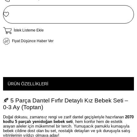
İstek Listeme Ekle
Fiyat Düşünce Haber Ver
ÜRÜN ÖZELLIKLERI
🍂 5 Parça Dantel Fırfır Detaylı Kız Bebek Seti –
0-3 Ay (Toptan)
Doğal dokusu, zamansız rengi ve zarif dantel geçişleriyle hazırlanan
2070
kodlu 5 parçalı yenidoğan bebek seti
, hem konfor hem de estetik
arayan aileler için mükemmel bir tercih. Yumuşacık pamuklu kumaşıyla
bebek cildine dost olan bu set, nostaljik detayları ve şık duruşuyla satış
vitrinlerinin yıldızı olmaya aday!