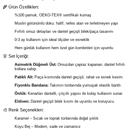
🌾 Ürün Özellikleri:
%100 pamuk, OEKO-TEX® sertifikalı kumaş
Muslin görünümlü doku: hafif, nefes alan ve terletmeyen yapı
Fırfırlı omuz detayları ve dantel geçişli bilek/paça tasarımı
0-3 ay kullanım için ideal ölçüler ve esneklik
Hem günlük kullanım hem özel gün kombinleri için uyumlu
👗 Set İçeriği:
Asimetrik Düğmeli Üst:
Omuzdan çapraz kapanan, dantel fırfırlı
kollara sahip.
Patikli Alt:
Paça kısmında dantel geçişli, rahat ve esnek kesim.
Fiyonklu Bandana:
Takımın tonlarında yumuşak elastik bantlı.
Önlük:
Kenarları dantelli, çıtçıtlı yapısı ile kolay kullanım sunar.
Eldiven:
Dantel geçişli bilek kısmı ile uyumlu ve koruyucu.
🎨 Renk Seçenekleri:
Karamel – Sıcak ve toprak tonlarında doğal şıklık
Koyu Bej – Modern, sade ve zamansız